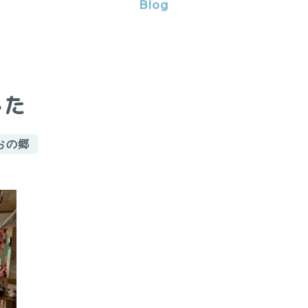
Blog
した
おの郷